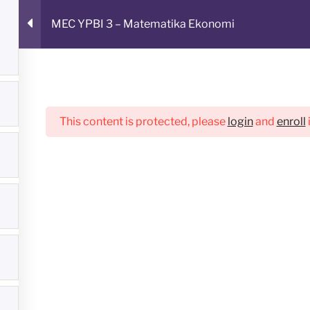
MEC YPBI 3 – Matematika Ekonomi
LAJAR ONLINE
This content is protected, please
login
and
enroll
Student Form
Profile
Pengumuman
Links