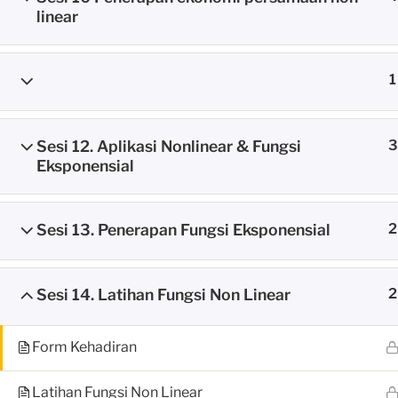
linear
1
Sesi 12. Aplikasi Nonlinear & Fungsi
3
Home
Courses
MEC Program
Eksponensial
Sesi 13. Penerapan Fungsi Eksponensial
2
FIND US
Sesi 14. Latihan Fungsi Non Linear
2
Head Office
Jl. Pintu 2 Mabes AL (Suralaya Dalam 
Cilangkap, Jakarta Timur
Form Kehadiran
Whatsapp number
: +62 878 7654 
Latihan Fungsi Non Linear
8818 1686