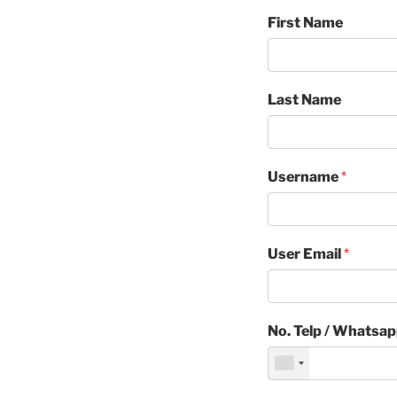
First Name
Last Name
Username
*
User Email
*
No. Telp / Whatsa