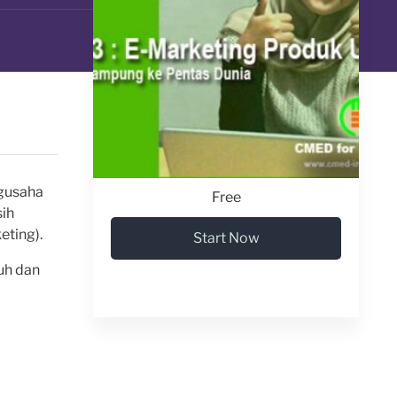
gusaha
Free
sih
eting).
Start Now
uh dan